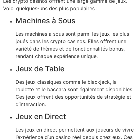
Les crypto casinos offrent une large gamme de jeux.
Voici quelques-uns des plus populaires :
Machines à Sous
Les machines à sous sont parmi les jeux les plus
joués dans les crypto casinos. Elles offrent une
variété de thèmes et de fonctionnalités bonus,
rendant chaque expérience unique.
Jeux de Table
Des jeux classiques comme le blackjack, la
roulette et le baccara sont également disponibles.
Ces jeux offrent des opportunités de stratégie et
d’interaction.
Jeux en Direct
Les jeux en direct permettent aux joueurs de vivre
l’expérience d’un casino réel depuis chez eux. Ces