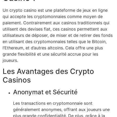
Un crypto casino est une plateforme de jeux en ligne
qui accepte les cryptomonnaies comme moyen de
paiement. Contrairement aux casinos traditionnels qui
utilisent des devises fiat, ces casinos permettent aux
utilisateurs de déposer, de miser et de retirer des fonds
en utilisant des cryptomonnaies telles que le Bitcoin,
l’Ethereum, et d’autres altcoins. Cela offre une plus
grande flexibilité et une sécurité accrue pour les
joueurs.
Les Avantages des Crypto
Casinos
Anonymat et Sécurité
Les transactions en cryptomonnaie sont
généralement anonymes, offrant aux joueurs une
plus grande confidentialité. De plus, grâce à la