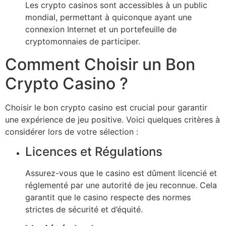
Les crypto casinos sont accessibles à un public
mondial, permettant à quiconque ayant une
connexion Internet et un portefeuille de
cryptomonnaies de participer.
Comment Choisir un Bon
Crypto Casino ?
Choisir le bon crypto casino est crucial pour garantir
une expérience de jeu positive. Voici quelques critères à
considérer lors de votre sélection :
Licences et Régulations
Assurez-vous que le casino est dûment licencié et
réglementé par une autorité de jeu reconnue. Cela
garantit que le casino respecte des normes
strictes de sécurité et d’équité.