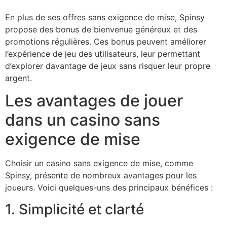
En plus de ses offres sans exigence de mise, Spinsy
propose des bonus de bienvenue généreux et des
promotions régulières. Ces bonus peuvent améliorer
l’expérience de jeu des utilisateurs, leur permettant
d’explorer davantage de jeux sans risquer leur propre
argent.
Les avantages de jouer
dans un casino sans
exigence de mise
Choisir un casino sans exigence de mise, comme
Spinsy, présente de nombreux avantages pour les
joueurs. Voici quelques-uns des principaux bénéfices :
1. Simplicité et clarté