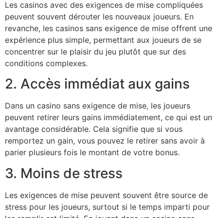
Les casinos avec des exigences de mise compliquées
peuvent souvent dérouter les nouveaux joueurs. En
revanche, les casinos sans exigence de mise offrent une
expérience plus simple, permettant aux joueurs de se
concentrer sur le plaisir du jeu plutôt que sur des
conditions complexes.
2. Accès immédiat aux gains
Dans un casino sans exigence de mise, les joueurs
peuvent retirer leurs gains immédiatement, ce qui est un
avantage considérable. Cela signifie que si vous
remportez un gain, vous pouvez le retirer sans avoir à
parier plusieurs fois le montant de votre bonus.
3. Moins de stress
Les exigences de mise peuvent souvent être source de
stress pour les joueurs, surtout si le temps imparti pour