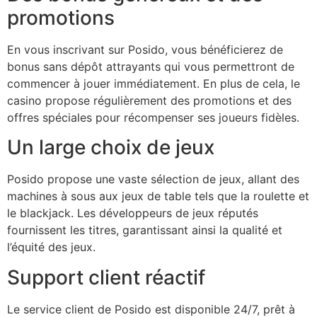
promotions
En vous inscrivant sur Posido, vous bénéficierez de
bonus sans dépôt attrayants qui vous permettront de
commencer à jouer immédiatement. En plus de cela, le
casino propose régulièrement des promotions et des
offres spéciales pour récompenser ses joueurs fidèles.
Un large choix de jeux
Posido propose une vaste sélection de jeux, allant des
machines à sous aux jeux de table tels que la roulette et
le blackjack. Les développeurs de jeux réputés
fournissent les titres, garantissant ainsi la qualité et
l’équité des jeux.
Support client réactif
Le service client de Posido est disponible 24/7, prêt à