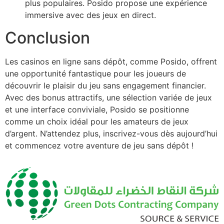
plus populaires. Posido propose une expérience
immersive avec des jeux en direct.
Conclusion
Les casinos en ligne sans dépôt, comme Posido, offrent
une opportunité fantastique pour les joueurs de
découvrir le plaisir du jeu sans engagement financier.
Avec des bonus attractifs, une sélection variée de jeux
et une interface conviviale, Posido se positionne
comme un choix idéal pour les amateurs de jeux
d’argent. N’attendez plus, inscrivez-vous dès aujourd’hui
et commencez votre aventure de jeu sans dépôt !