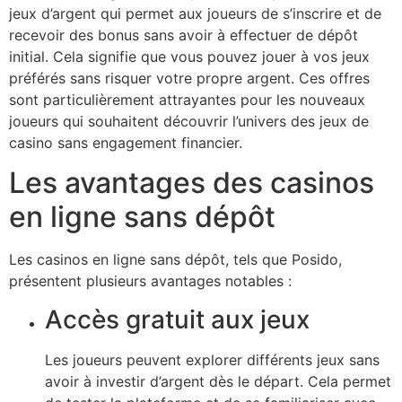
jeux d’argent qui permet aux joueurs de s’inscrire et de
recevoir des bonus sans avoir à effectuer de dépôt
initial. Cela signifie que vous pouvez jouer à vos jeux
préférés sans risquer votre propre argent. Ces offres
sont particulièrement attrayantes pour les nouveaux
joueurs qui souhaitent découvrir l’univers des jeux de
casino sans engagement financier.
Les avantages des casinos
en ligne sans dépôt
Les casinos en ligne sans dépôt, tels que Posido,
présentent plusieurs avantages notables :
Accès gratuit aux jeux
Les joueurs peuvent explorer différents jeux sans
avoir à investir d’argent dès le départ. Cela permet