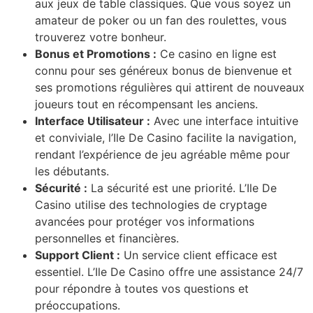
aux jeux de table classiques. Que vous soyez un
amateur de poker ou un fan des roulettes, vous
trouverez votre bonheur.
Bonus et Promotions :
Ce casino en ligne est
connu pour ses généreux bonus de bienvenue et
ses promotions régulières qui attirent de nouveaux
joueurs tout en récompensant les anciens.
Interface Utilisateur :
Avec une interface intuitive
et conviviale, l’Ile De Casino facilite la navigation,
rendant l’expérience de jeu agréable même pour
les débutants.
Sécurité :
La sécurité est une priorité. L’Ile De
Casino utilise des technologies de cryptage
avancées pour protéger vos informations
personnelles et financières.
Support Client :
Un service client efficace est
essentiel. L’Ile De Casino offre une assistance 24/7
pour répondre à toutes vos questions et
préoccupations.