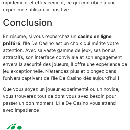
rapidement et efficacement, ce qui contribue à une
expérience utilisateur positive.
Conclusion
En résumé, si vous recherchez un
casino en ligne
préféré
, l’Ile De Casino est un choix qui mérite votre
attention. Avec sa vaste gamme de jeux, ses bonus
attractifs, son interface conviviale et son engagement
envers la sécurité des joueurs, il offre une expérience de
jeu exceptionnelle. N’attendez plus et plongez dans
l’univers captivant de l’Ile De Casino dès aujourd’hui !
Que vous soyez un joueur expérimenté ou un novice,
vous trouverez tout ce dont vous avez besoin pour
passer un bon moment. L’Ile De Casino vous attend
avec impatience !