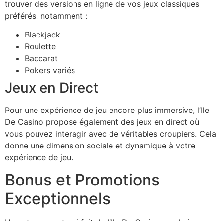
trouver des versions en ligne de vos jeux classiques
préférés, notamment :
Blackjack
Roulette
Baccarat
Pokers variés
Jeux en Direct
Pour une expérience de jeu encore plus immersive, l’Ile
De Casino propose également des jeux en direct où
vous pouvez interagir avec de véritables croupiers. Cela
donne une dimension sociale et dynamique à votre
expérience de jeu.
Bonus et Promotions
Exceptionnels