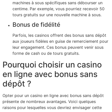
machines à sous spécifiques sans débourser un
centime. Par exemple, vous pourriez recevoir 50
tours gratuits sur une nouvelle machine à sous.
Bonus de fidélité
Parfois, les casinos offrent des bonus sans dépôt
aux joueurs fidèles en guise de remerciement pour
leur engagement. Ces bonus peuvent venir sous
forme de cash ou de tours gratuits.
Pourquoi choisir un casino
en ligne avec bonus sans
dépôt ?
Opter pour un casino en ligne avec bonus sans dépôt
présente de nombreux avantages. Voici quelques
raisons pour lesquelles vous devriez envisager cette