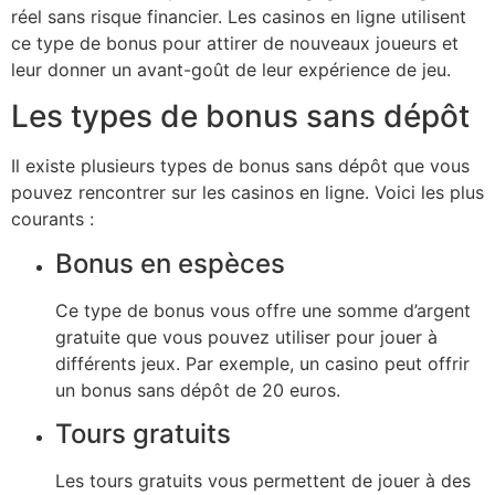
réel sans risque financier. Les casinos en ligne utilisent
ce type de bonus pour attirer de nouveaux joueurs et
leur donner un avant-goût de leur expérience de jeu.
Les types de bonus sans dépôt
Il existe plusieurs types de bonus sans dépôt que vous
pouvez rencontrer sur les casinos en ligne. Voici les plus
courants :
Bonus en espèces
Ce type de bonus vous offre une somme d’argent
gratuite que vous pouvez utiliser pour jouer à
différents jeux. Par exemple, un casino peut offrir
un bonus sans dépôt de 20 euros.
Tours gratuits
Les tours gratuits vous permettent de jouer à des