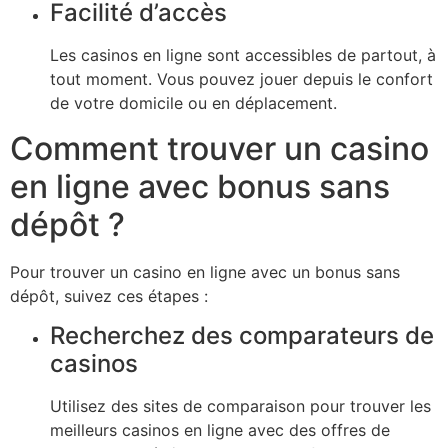
Facilité d’accès
Les casinos en ligne sont accessibles de partout, à
tout moment. Vous pouvez jouer depuis le confort
de votre domicile ou en déplacement.
Comment trouver un casino
en ligne avec bonus sans
dépôt ?
Pour trouver un casino en ligne avec un bonus sans
dépôt, suivez ces étapes :
Recherchez des comparateurs de
casinos
Utilisez des sites de comparaison pour trouver les
meilleurs casinos en ligne avec des offres de