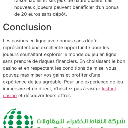
raisonnables et ses jeux de haute qualité. Les
nouveaux joueurs peuvent bénéficier d’un bonus
de 20 euros sans dépôt.
Conclusion
Les casinos en ligne avec bonus sans dépôt
représentent une excellente opportunité pour les
joueurs souhaitant explorer le monde du jeu en ligne
sans prendre de risques financiers. En choisissant le bon
casino et en respectant les conditions de mise, vous
pouvez maximiser vos gains et profiter d’une
expérience de jeu agréable. Pour une expérience de jeu
immersive et en direct, n’hésitez pas à visiter
Instant
casino
et découvrir leurs offres.