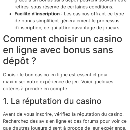
retirés, sous réserve de certaines conditions.
Facilité d’inscription
: Les casinos offrant ce type
de bonus simplifient généralement le processus
d’inscription, ce qui attire davantage de joueurs.
Comment choisir un casino
en ligne avec bonus sans
dépôt ?
Choisir le bon casino en ligne est essentiel pour
maximiser votre expérience de jeu. Voici quelques
critères à prendre en compte :
1. La réputation du casino
Avant de vous inscrire, vérifiez la réputation du casino.
Recherchez des avis en ligne et des forums pour voir ce
que d’autres joueurs disent à propos de leur expérience.