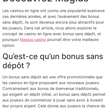
Les casinos en ligne ont connu une popularité explosive
ces dernières années, et avec l’avènement des bonus
sans dépôt, ils sont devenus encore plus attractifs pour
les joueurs. Dans cet article, nous allons explorer le
concept de casino en ligne avec bonus sans dépôt, et
pourquoi
Magius casino
pourrait être votre meilleure
option.
Qu’est-ce qu’un bonus sans
dépôt ?
Un bonus sans dépôt est une offre promotionnelle que
les casinos en ligne proposent aux nouveaux joueurs.
Contrairement aux bonus de bienvenue traditionnels,
qui exigent un dépôt initial, un bonus sans dépôt permet
aux joueurs de commencer à jouer sans avoir à investir
leur propre argent. Cela donne aux joueurs la chance de