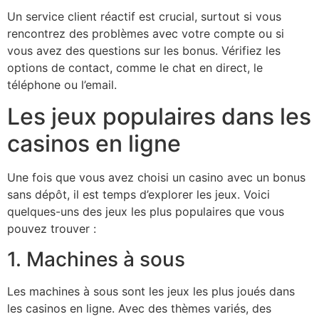
Un service client réactif est crucial, surtout si vous
rencontrez des problèmes avec votre compte ou si
vous avez des questions sur les bonus. Vérifiez les
options de contact, comme le chat en direct, le
téléphone ou l’email.
Les jeux populaires dans les
casinos en ligne
Une fois que vous avez choisi un casino avec un bonus
sans dépôt, il est temps d’explorer les jeux. Voici
quelques-uns des jeux les plus populaires que vous
pouvez trouver :
1. Machines à sous
Les machines à sous sont les jeux les plus joués dans
les casinos en ligne. Avec des thèmes variés, des