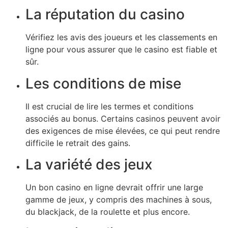
La réputation du casino
Vérifiez les avis des joueurs et les classements en
ligne pour vous assurer que le casino est fiable et
sûr.
Les conditions de mise
Il est crucial de lire les termes et conditions
associés au bonus. Certains casinos peuvent avoir
des exigences de mise élevées, ce qui peut rendre
difficile le retrait des gains.
La variété des jeux
Un bon casino en ligne devrait offrir une large
gamme de jeux, y compris des machines à sous,
du blackjack, de la roulette et plus encore.