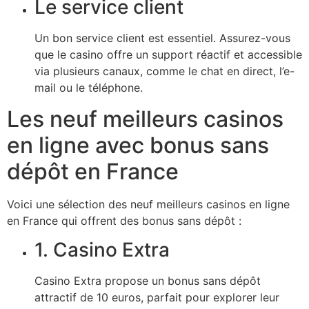
Le service client
Un bon service client est essentiel. Assurez-vous
que le casino offre un support réactif et accessible
via plusieurs canaux, comme le chat en direct, l’e-
mail ou le téléphone.
Les neuf meilleurs casinos
en ligne avec bonus sans
dépôt en France
Voici une sélection des neuf meilleurs casinos en ligne
en France qui offrent des bonus sans dépôt :
1. Casino Extra
Casino Extra propose un bonus sans dépôt
attractif de 10 euros, parfait pour explorer leur