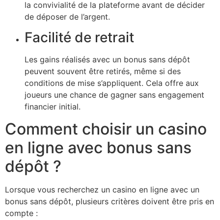
la convivialité de la plateforme avant de décider
de déposer de l’argent.
Facilité de retrait
Les gains réalisés avec un bonus sans dépôt
peuvent souvent être retirés, même si des
conditions de mise s’appliquent. Cela offre aux
joueurs une chance de gagner sans engagement
financier initial.
Comment choisir un casino
en ligne avec bonus sans
dépôt ?
Lorsque vous recherchez un casino en ligne avec un
bonus sans dépôt, plusieurs critères doivent être pris en
compte :