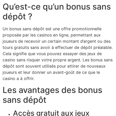
Qu’est-ce qu’un bonus sans
dépôt ?
Un bonus sans dépôt est une offre promotionnelle
proposée par les casinos en ligne, permettant aux
joueurs de recevoir un certain montant d’argent ou des
tours gratuits sans avoir à effectuer de dépôt préalable.
Cela signifie que vous pouvez essayer des jeux de
casino sans risquer votre propre argent. Les bonus sans
dépôt sont souvent utilisés pour attirer de nouveaux
joueurs et leur donner un avant-goût de ce que le
casino a à offrir.
Les avantages des bonus
sans dépôt
Accès gratuit aux jeux