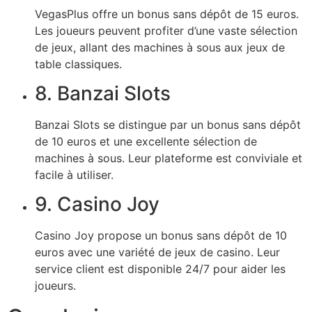
VegasPlus offre un bonus sans dépôt de 15 euros.
Les joueurs peuvent profiter d’une vaste sélection
de jeux, allant des machines à sous aux jeux de
table classiques.
8. Banzai Slots
Banzai Slots se distingue par un bonus sans dépôt
de 10 euros et une excellente sélection de
machines à sous. Leur plateforme est conviviale et
facile à utiliser.
9. Casino Joy
Casino Joy propose un bonus sans dépôt de 10
euros avec une variété de jeux de casino. Leur
service client est disponible 24/7 pour aider les
joueurs.