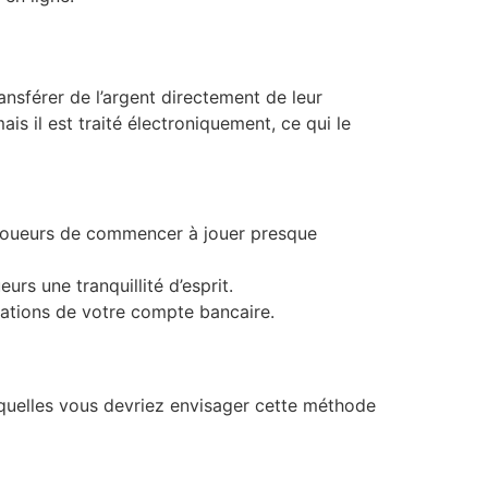
nsférer de l’argent directement de leur
s il est traité électroniquement, ce qui le
x joueurs de commencer à jouer presque
urs une tranquillité d’esprit.
rmations de votre compte bancaire.
squelles vous devriez envisager cette méthode