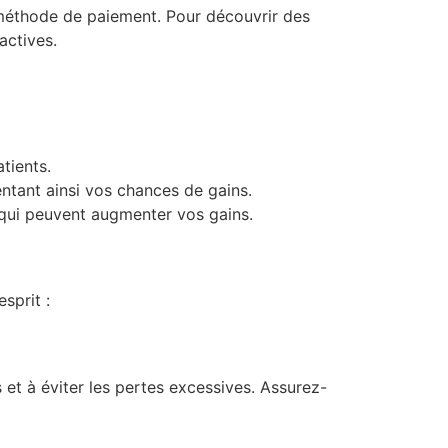
 méthode de paiement. Pour découvrir des
actives.
tients.
entant ainsi vos chances de gains.
 qui peuvent augmenter vos gains.
sprit :
 et à éviter les pertes excessives. Assurez-