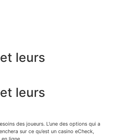
et leurs
et leurs
oins des joueurs. L’une des options qui a
penchera sur ce qu’est un casino eCheck,
en ligne.