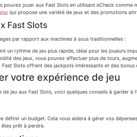
ous pouvez jouer aux Fast Slots en utilisant eCheck comme
sino
qui propose une variété de jeux et des promotions attr
x Fast Slots
ages par rapport aux machines à sous traditionnelles :
nt un rythme de jeu plus rapide, idéal pour les joueurs impa
apidité des jeux, vous pouvez effectuer plus de tours, augm
Fast Slots offrent des jackpots intéressants et des bonus
r votre expérience de jeu
e de jeu aux Fast Slots, voici quelques conseils à garder à l’e
de définir un budget. Cela vous aidera à gérer vos dépenses
 êtes prêt à perdre.