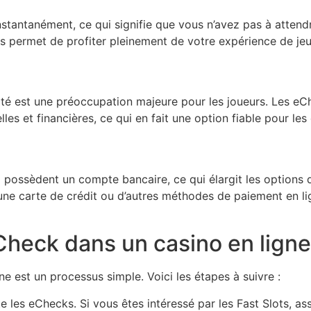
nstantanément, ce qui signifie que vous n’avez pas à atte
s permet de profiter pleinement de votre expérience de jeu
ité est une préoccupation majeure pour les joueurs. Les eCh
s et financières, ce qui en fait une option fiable pour les 
 possèdent un compte bancaire, ce qui élargit les options
une carte de crédit ou d’autres méthodes de paiement en li
Check dans un casino en ligne
ne est un processus simple. Voici les étapes à suivre :
e les eChecks. Si vous êtes intéressé par les Fast Slots, a