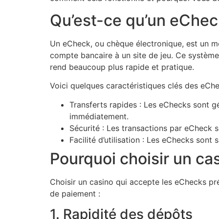
Qu’est-ce qu’un eChe
Un eCheck, ou chèque électronique, est un moy
compte bancaire à un site de jeu. Ce système f
rend beaucoup plus rapide et pratique.
Voici quelques caractéristiques clés des eChe
Transferts rapides : Les eChecks sont 
immédiatement.
Sécurité : Les transactions par eCheck so
Facilité d’utilisation : Les eChecks son
Pourquoi choisir un c
Choisir un casino qui accepte les eChecks pr
de paiement :
1. Rapidité des dépôts