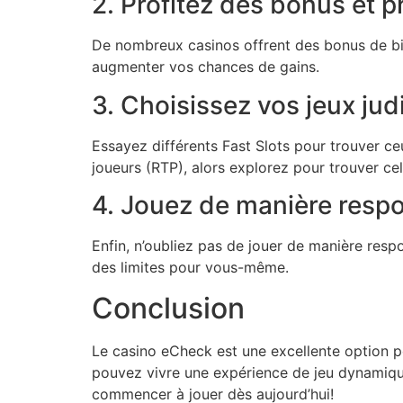
2. Profitez des bonus et 
De nombreux casinos offrent des bonus de bie
augmenter vos chances de gains.
3. Choisissez vos jeux ju
Essayez différents Fast Slots pour trouver ce
joueurs (RTP), alors explorez pour trouver cel
4. Jouez de manière resp
Enfin, n’oubliez pas de jouer de manière resp
des limites pour vous-même.
Conclusion
Le casino eCheck est une excellente option pour
pouvez vivre une expérience de jeu dynamique
commencer à jouer dès aujourd’hui!