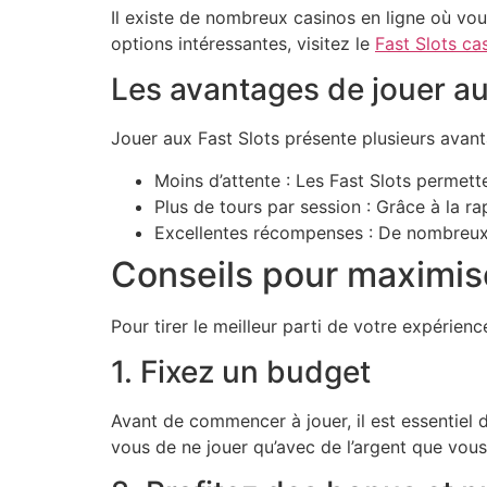
Il existe de nombreux casinos en ligne où v
options intéressantes, visitez le
Fast Slots ca
Les avantages de jouer au
Jouer aux Fast Slots présente plusieurs avant
Moins d’attente : Les Fast Slots permette
Plus de tours par session : Grâce à la r
Excellentes récompenses : De nombreux 
Conseils pour maximise
Pour tirer le meilleur parti de votre expérienc
1. Fixez un budget
Avant de commencer à jouer, il est essentiel 
vous de ne jouer qu’avec de l’argent que vous