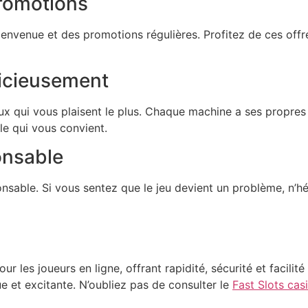
promotions
nvenue et des promotions régulières. Profitez de ces offr
dicieusement
ux qui vous plaisent le plus. Chaque machine a ses propres 
le qui vous convient.
onsable
onsable. Si vous sentez que le jeu devient un problème, n’hé
 les joueurs en ligne, offrant rapidité, sécurité et facilité 
 et excitante. N’oubliez pas de consulter le
Fast Slots cas