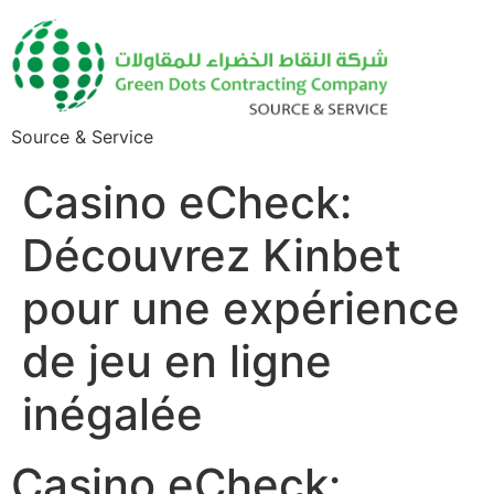
Source & Service
Casino eCheck:
Découvrez Kinbet
pour une expérience
de jeu en ligne
inégalée
Casino eCheck: