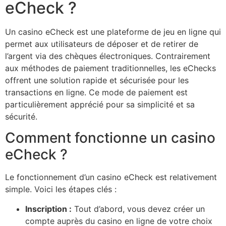
eCheck ?
Un casino eCheck est une plateforme de jeu en ligne qui
permet aux utilisateurs de déposer et de retirer de
l’argent via des chèques électroniques. Contrairement
aux méthodes de paiement traditionnelles, les eChecks
offrent une solution rapide et sécurisée pour les
transactions en ligne. Ce mode de paiement est
particulièrement apprécié pour sa simplicité et sa
sécurité.
Comment fonctionne un casino
eCheck ?
Le fonctionnement d’un casino eCheck est relativement
simple. Voici les étapes clés :
Inscription :
Tout d’abord, vous devez créer un
compte auprès du casino en ligne de votre choix