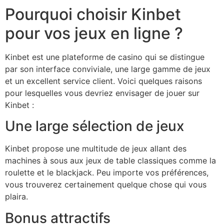
Pourquoi choisir Kinbet
pour vos jeux en ligne ?
Kinbet est une plateforme de casino qui se distingue
par son interface conviviale, une large gamme de jeux
et un excellent service client. Voici quelques raisons
pour lesquelles vous devriez envisager de jouer sur
Kinbet :
Une large sélection de jeux
Kinbet propose une multitude de jeux allant des
machines à sous aux jeux de table classiques comme la
roulette et le blackjack. Peu importe vos préférences,
vous trouverez certainement quelque chose qui vous
plaira.
Bonus attractifs