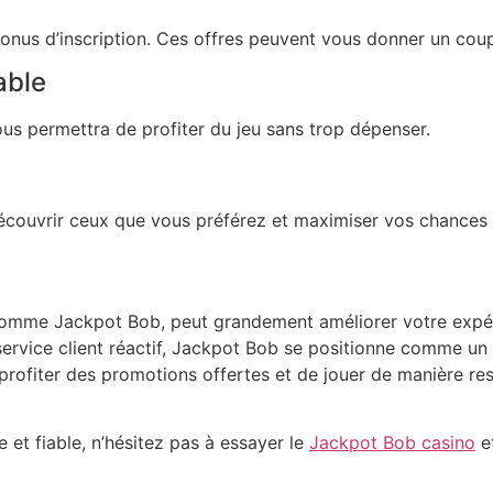
nus d’inscription. Ces offres peuvent vous donner un coup
able
ous permettra de profiter du jeu sans trop dépenser.
écouvrir ceux que vous préférez et maximiser vos chances 
 comme Jackpot Bob, peut grandement améliorer votre expér
 service client réactif, Jackpot Bob se positionne comme un
 profiter des promotions offertes et de jouer de manière 
 et fiable, n’hésitez pas à essayer le
Jackpot Bob casino
et