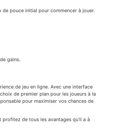
 de pouce initial pour commencer à jouer.
de gains.
ience de jeu en ligne. Avec une interface
 choix de premier plan pour les joueurs à la
responsable pour maximiser vos chances de
 profitez de tous les avantages qu’il a à