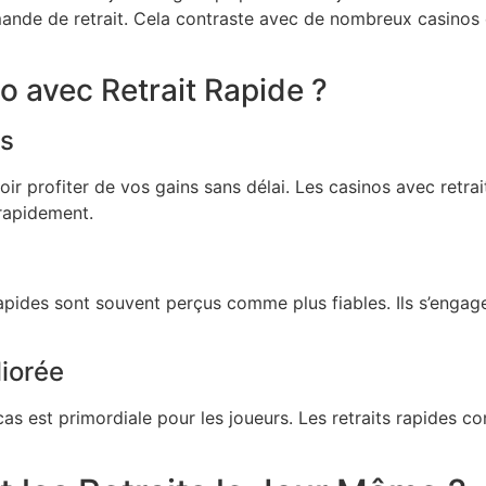
nde de retrait. Cela contraste avec de nombreux casinos en
o avec Retrait Rapide ?
ns
 profiter de vos gains sans délai. Les casinos avec retrait
rapidement.
rapides sont souvent perçus comme plus fiables. Ils s’enga
liorée
cas est primordiale pour les joueurs. Les retraits rapides c