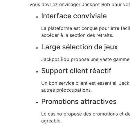
vous devriez envisager Jackpot Bob pour vos 
Interface conviviale
La plateforme est conçue pour être faci
accéder à la section des retraits.
Large sélection de jeux
Jackpot Bob propose une vaste gamme de
Support client réactif
Un bon service client est essentiel. Jac
autres préoccupations.
Promotions attractives
Le casino propose des promotions et des
agréable.