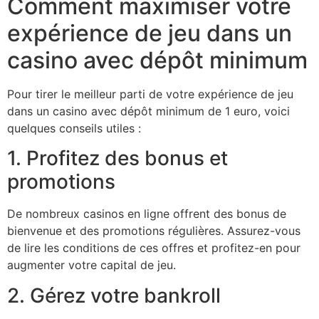
Comment maximiser votre
expérience de jeu dans un
casino avec dépôt minimum
Pour tirer le meilleur parti de votre expérience de jeu
dans un casino avec dépôt minimum de 1 euro, voici
quelques conseils utiles :
1. Profitez des bonus et
promotions
De nombreux casinos en ligne offrent des bonus de
bienvenue et des promotions régulières. Assurez-vous
de lire les conditions de ces offres et profitez-en pour
augmenter votre capital de jeu.
2. Gérez votre bankroll