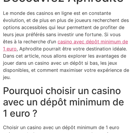
Le monde des casinos en ligne est en constante
évolution, et de plus en plus de joueurs recherchent des
options accessibles qui leur permettent de profiter de
leurs jeux préférés sans investir une fortune. Si vous
êtes à la recherche d’un
casino avec dépôt minimum de
1 euro
, Aphrodite pourrait être votre destination idéale.
Dans cet article, nous allons explorer les avantages de
jouer dans un casino avec un dépôt si bas, les jeux
disponibles, et comment maximiser votre expérience de
jeu.
Pourquoi choisir un casino
avec un dépôt minimum de
1 euro ?
Choisir un casino avec un dépôt minimum de 1 euro