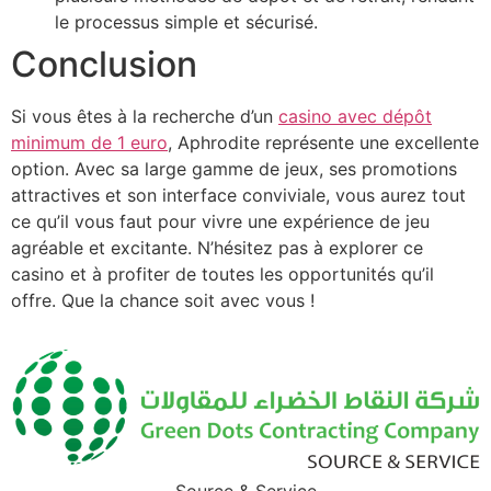
le processus simple et sécurisé.
Conclusion
Si vous êtes à la recherche d’un
casino avec dépôt
minimum de 1 euro
, Aphrodite représente une excellente
option. Avec sa large gamme de jeux, ses promotions
attractives et son interface conviviale, vous aurez tout
ce qu’il vous faut pour vivre une expérience de jeu
agréable et excitante. N’hésitez pas à explorer ce
casino et à profiter de toutes les opportunités qu’il
offre. Que la chance soit avec vous !
Source & Service