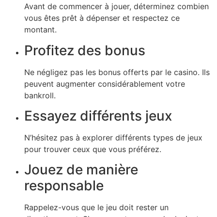
Avant de commencer à jouer, déterminez combien
vous êtes prêt à dépenser et respectez ce
montant.
Profitez des bonus
Ne négligez pas les bonus offerts par le casino. Ils
peuvent augmenter considérablement votre
bankroll.
Essayez différents jeux
N’hésitez pas à explorer différents types de jeux
pour trouver ceux que vous préférez.
Jouez de manière
responsable
Rappelez-vous que le jeu doit rester un