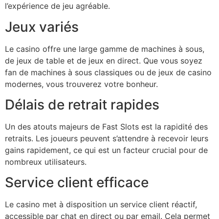
l’expérience de jeu agréable.
Jeux variés
Le casino offre une large gamme de machines à sous,
de jeux de table et de jeux en direct. Que vous soyez
fan de machines à sous classiques ou de jeux de casino
modernes, vous trouverez votre bonheur.
Délais de retrait rapides
Un des atouts majeurs de Fast Slots est la rapidité des
retraits. Les joueurs peuvent s’attendre à recevoir leurs
gains rapidement, ce qui est un facteur crucial pour de
nombreux utilisateurs.
Service client efficace
Le casino met à disposition un service client réactif,
accessible par chat en direct ou par email. Cela permet