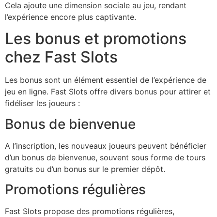
Cela ajoute une dimension sociale au jeu, rendant
l’expérience encore plus captivante.
Les bonus et promotions
chez Fast Slots
Les bonus sont un élément essentiel de l’expérience de
jeu en ligne. Fast Slots offre divers bonus pour attirer et
fidéliser les joueurs :
Bonus de bienvenue
A l’inscription, les nouveaux joueurs peuvent bénéficier
d’un bonus de bienvenue, souvent sous forme de tours
gratuits ou d’un bonus sur le premier dépôt.
Promotions régulières
Fast Slots propose des promotions régulières,