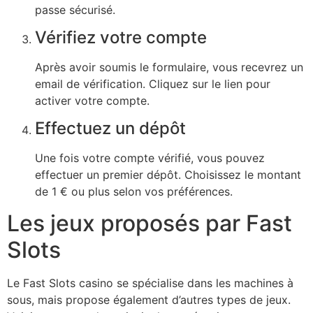
passe sécurisé.
Vérifiez votre compte
Après avoir soumis le formulaire, vous recevrez un
email de vérification. Cliquez sur le lien pour
activer votre compte.
Effectuez un dépôt
Une fois votre compte vérifié, vous pouvez
effectuer un premier dépôt. Choisissez le montant
de 1 € ou plus selon vos préférences.
Les jeux proposés par Fast
Slots
Le Fast Slots casino se spécialise dans les machines à
sous, mais propose également d’autres types de jeux.