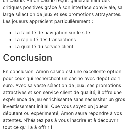
un casino. Amon casino reçoit généralement des
critiques positives grâce à son interface conviviale, sa
large sélection de jeux et ses promotions attrayantes.
Les joueurs apprécient particulièrement :
La facilité de navigation sur le site
La rapidité des transactions
La qualité du service client
Conclusion
En conclusion, Amon casino est une excellente option
pour ceux qui recherchent un casino avec dépôt de 1
euro. Avec sa vaste sélection de jeux, ses promotions
attractives et son service client de qualité, il offre une
expérience de jeu enrichissante sans nécessiter un gros
investissement initial. Que vous soyez un joueur
débutant ou expérimenté, Amon saura répondre à vos
attentes. N’hésitez pas à vous inscrire et à découvrir
tout ce qu’il a à offrir !