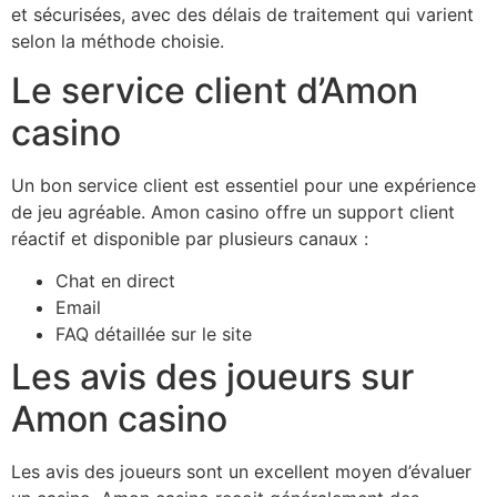
et sécurisées, avec des délais de traitement qui varient
selon la méthode choisie.
Le service client d’Amon
casino
Un bon service client est essentiel pour une expérience
de jeu agréable. Amon casino offre un support client
réactif et disponible par plusieurs canaux :
Chat en direct
Email
FAQ détaillée sur le site
Les avis des joueurs sur
Amon casino
Les avis des joueurs sont un excellent moyen d’évaluer