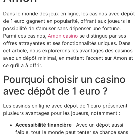
Dans le monde des jeux en ligne, les casinos avec dépôt
de 1 euro gagnent en popularité, offrant aux joueurs la
possibilité de s’amuser sans dépenser une fortune.
Parmi ces casinos,
Amon casino
se distingue par ses
offres attrayantes et ses fonctionnalités uniques. Dans
cet article, nous explorerons les avantages des casinos
avec un dépôt minimal, en mettant l’accent sur Amon et
ce qu’il a à offrir.
Pourquoi choisir un casino
avec dépôt de 1 euro ?
Les casinos en ligne avec dépôt de 1 euro présentent
plusieurs avantages pour les joueurs, notamment :
Accessibilité financière
: Avec un dépôt aussi
faible, tout le monde peut tenter sa chance sans