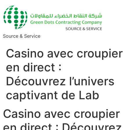
Source & Service
Casino avec croupier
en direct :
Découvrez l’univers
captivant de Lab
Casino avec croupier
en direct : Découvrez