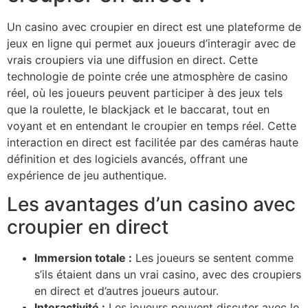
Un casino avec croupier en direct est une plateforme de
jeux en ligne qui permet aux joueurs d’interagir avec de
vrais croupiers via une diffusion en direct. Cette
technologie de pointe crée une atmosphère de casino
réel, où les joueurs peuvent participer à des jeux tels
que la roulette, le blackjack et le baccarat, tout en
voyant et en entendant le croupier en temps réel. Cette
interaction en direct est facilitée par des caméras haute
définition et des logiciels avancés, offrant une
expérience de jeu authentique.
Les avantages d’un casino avec
croupier en direct
Immersion totale :
Les joueurs se sentent comme
s’ils étaient dans un vrai casino, avec des croupiers
en direct et d’autres joueurs autour.
Interactivité :
Les joueurs peuvent discuter avec le