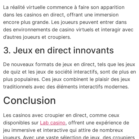
La réalité virtuelle commence à faire son apparition
dans les casinos en direct, offrant une immersion
encore plus grande. Les joueurs peuvent entrer dans
des environnements de casino virtuels et interagir avec
d’autres joueurs et croupiers.
3. Jeux en direct innovants
De nouveaux formats de jeux en direct, tels que les jeux
de quiz et les jeux de société interactifs, sont de plus en
plus populaires. Ces jeux combinent le plaisir des jeux
traditionnels avec des éléments interactifs modernes.
Conclusion
Les casinos avec croupier en direct, comme ceux
disponibles sur
Lab casino
, offrent une expérience de
jeu immersive et interactive qui attire de nombreux
joueurs. Avec une vaste sélection de jeux, des croupiers