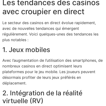
Les tendances des casinos
avec croupier en direct
Le secteur des casinos en direct évolue rapidement,
avec de nouvelles tendances qui émergent
régulièrement. Voici quelques-unes des tendances les
plus notables :
1. Jeux mobiles
Avec l’augmentation de l’utilisation des smartphones, de
nombreux casinos en direct optimisent leurs
plateformes pour le jeu mobile. Les joueurs peuvent
désormais profiter de leurs jeux préférés en
déplacement.
2. Intégration de la réalité
virtuelle (RV)