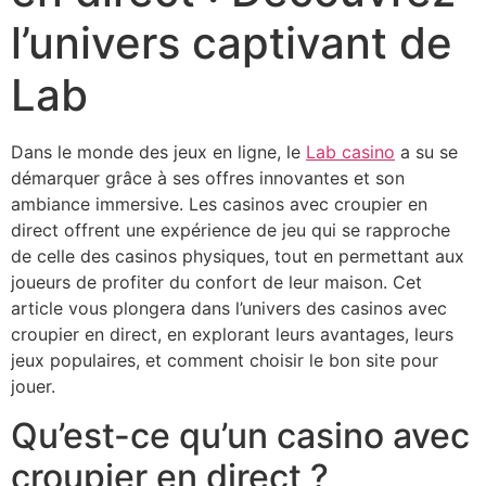
l’univers captivant de
Lab
Dans le monde des jeux en ligne, le
Lab casino
a su se
démarquer grâce à ses offres innovantes et son
ambiance immersive. Les casinos avec croupier en
direct offrent une expérience de jeu qui se rapproche
de celle des casinos physiques, tout en permettant aux
joueurs de profiter du confort de leur maison. Cet
article vous plongera dans l’univers des casinos avec
croupier en direct, en explorant leurs avantages, leurs
jeux populaires, et comment choisir le bon site pour
jouer.
Qu’est-ce qu’un casino avec
croupier en direct ?