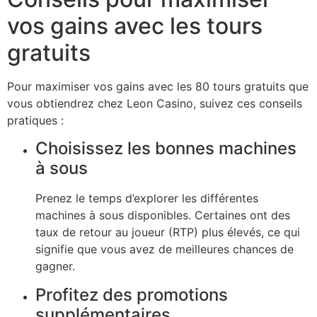
vos gains avec les tours
gratuits
Pour maximiser vos gains avec les 80 tours gratuits que
vous obtiendrez chez Leon Casino, suivez ces conseils
pratiques :
Choisissez les bonnes machines
à sous
Prenez le temps d’explorer les différentes
machines à sous disponibles. Certaines ont des
taux de retour au joueur (RTP) plus élevés, ce qui
signifie que vous avez de meilleures chances de
gagner.
Profitez des promotions
supplémentaires