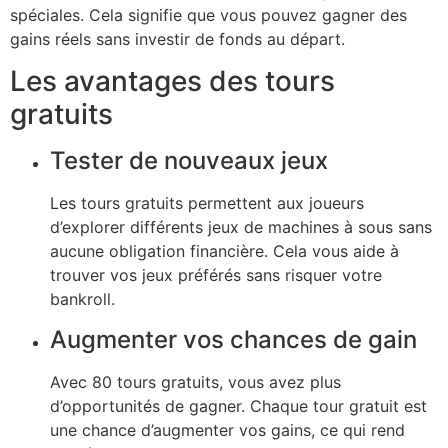
spéciales. Cela signifie que vous pouvez gagner des
gains réels sans investir de fonds au départ.
Les avantages des tours
gratuits
Tester de nouveaux jeux
Les tours gratuits permettent aux joueurs
d’explorer différents jeux de machines à sous sans
aucune obligation financière. Cela vous aide à
trouver vos jeux préférés sans risquer votre
bankroll.
Augmenter vos chances de gain
Avec 80 tours gratuits, vous avez plus
d’opportunités de gagner. Chaque tour gratuit est
une chance d’augmenter vos gains, ce qui rend