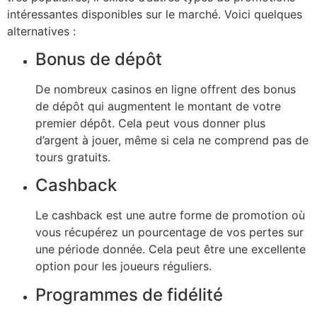
intéressantes disponibles sur le marché. Voici quelques
alternatives :
Bonus de dépôt
De nombreux casinos en ligne offrent des bonus
de dépôt qui augmentent le montant de votre
premier dépôt. Cela peut vous donner plus
d’argent à jouer, même si cela ne comprend pas de
tours gratuits.
Cashback
Le cashback est une autre forme de promotion où
vous récupérez un pourcentage de vos pertes sur
une période donnée. Cela peut être une excellente
option pour les joueurs réguliers.
Programmes de fidélité