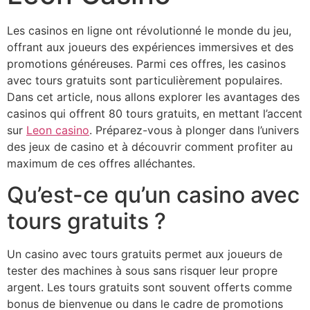
Les casinos en ligne ont révolutionné le monde du jeu,
offrant aux joueurs des expériences immersives et des
promotions généreuses. Parmi ces offres, les casinos
avec tours gratuits sont particulièrement populaires.
Dans cet article, nous allons explorer les avantages des
casinos qui offrent 80 tours gratuits, en mettant l’accent
sur
Leon casino
. Préparez-vous à plonger dans l’univers
des jeux de casino et à découvrir comment profiter au
maximum de ces offres alléchantes.
Qu’est-ce qu’un casino avec
tours gratuits ?
Un casino avec tours gratuits permet aux joueurs de
tester des machines à sous sans risquer leur propre
argent. Les tours gratuits sont souvent offerts comme
bonus de bienvenue ou dans le cadre de promotions