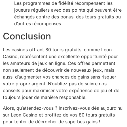
Les programmes de fidélité récompensent les
joueurs réguliers avec des points qui peuvent être
échangés contre des bonus, des tours gratuits ou
d’autres récompenses.
Conclusion
Les casinos offrant 80 tours gratuits, comme Leon
Casino, représentent une excellente opportunité pour
les amateurs de jeux en ligne. Ces offres permettent
non seulement de découvrir de nouveaux jeux, mais
aussi d’augmenter vos chances de gains sans risquer
votre propre argent. N’oubliez pas de suivre nos
conseils pour maximiser votre expérience de jeu et de
toujours jouer de manière responsable.
Alors, qu’attendez-vous ? Inscrivez-vous dès aujourd’hui
sur Leon Casino et profitez de vos 80 tours gratuits
pour tenter de décrocher de superbes gains !