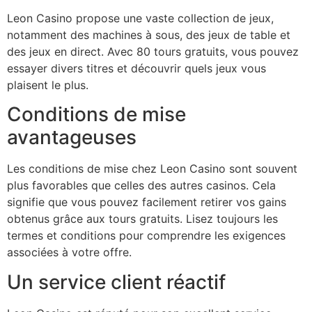
Leon Casino propose une vaste collection de jeux,
notamment des machines à sous, des jeux de table et
des jeux en direct. Avec 80 tours gratuits, vous pouvez
essayer divers titres et découvrir quels jeux vous
plaisent le plus.
Conditions de mise
avantageuses
Les conditions de mise chez Leon Casino sont souvent
plus favorables que celles des autres casinos. Cela
signifie que vous pouvez facilement retirer vos gains
obtenus grâce aux tours gratuits. Lisez toujours les
termes et conditions pour comprendre les exigences
associées à votre offre.
Un service client réactif