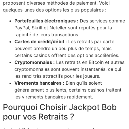
proposent diverses méthodes de paiement. Voici
quelques-unes des options les plus populaires :
Portefeuilles électroniques :
Des services comme
PayPal, Skrill et Neteller sont réputés pour la
rapidité de leurs transactions.
Cartes de crédit/débit :
Les retraits par carte
peuvent prendre un peu plus de temps, mais
certains casinos offrent des options accélérées.
Cryptomonnaies :
Les retraits en Bitcoin et autres
cryptomonnaies sont souvent instantanés, ce qui
les rend très attractifs pour les joueurs.
Virements bancaires :
Bien qu’ils soient
généralement plus lents, certains casinos traitent
les virements bancaires rapidement.
Pourquoi Choisir Jackpot Bob
pour vos Retraits ?