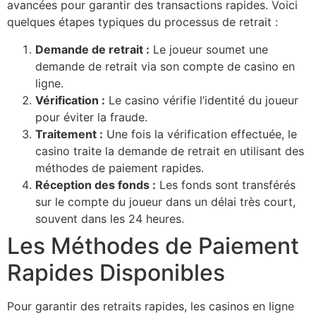
avancées pour garantir des transactions rapides. Voici
quelques étapes typiques du processus de retrait :
Demande de retrait :
Le joueur soumet une
demande de retrait via son compte de casino en
ligne.
Vérification :
Le casino vérifie l’identité du joueur
pour éviter la fraude.
Traitement :
Une fois la vérification effectuée, le
casino traite la demande de retrait en utilisant des
méthodes de paiement rapides.
Réception des fonds :
Les fonds sont transférés
sur le compte du joueur dans un délai très court,
souvent dans les 24 heures.
Les Méthodes de Paiement
Rapides Disponibles
Pour garantir des retraits rapides, les casinos en ligne