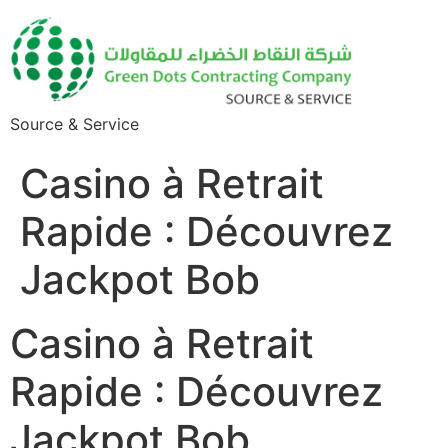
Source & Service
Casino à Retrait
Rapide : Découvrez
Jackpot Bob
Casino à Retrait
Rapide : Découvrez
Jackpot Bob