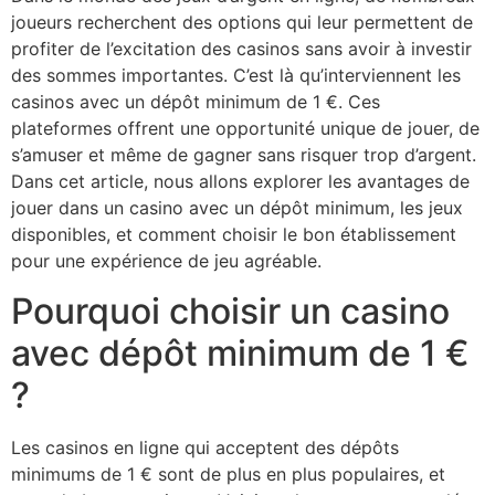
joueurs recherchent des options qui leur permettent de
profiter de l’excitation des casinos sans avoir à investir
des sommes importantes. C’est là qu’interviennent les
casinos avec un dépôt minimum de 1 €. Ces
plateformes offrent une opportunité unique de jouer, de
s’amuser et même de gagner sans risquer trop d’argent.
Dans cet article, nous allons explorer les avantages de
jouer dans un casino avec un dépôt minimum, les jeux
disponibles, et comment choisir le bon établissement
pour une expérience de jeu agréable.
Pourquoi choisir un casino
avec dépôt minimum de 1 €
?
Les casinos en ligne qui acceptent des dépôts
minimums de 1 € sont de plus en plus populaires, et