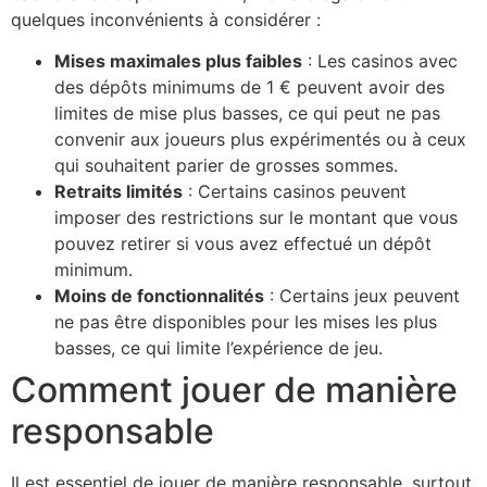
quelques inconvénients à considérer :
Mises maximales plus faibles
: Les casinos avec
des dépôts minimums de 1 € peuvent avoir des
limites de mise plus basses, ce qui peut ne pas
convenir aux joueurs plus expérimentés ou à ceux
qui souhaitent parier de grosses sommes.
Retraits limités
: Certains casinos peuvent
imposer des restrictions sur le montant que vous
pouvez retirer si vous avez effectué un dépôt
minimum.
Moins de fonctionnalités
: Certains jeux peuvent
ne pas être disponibles pour les mises les plus
basses, ce qui limite l’expérience de jeu.
Comment jouer de manière
responsable
Il est essentiel de jouer de manière responsable, surtout