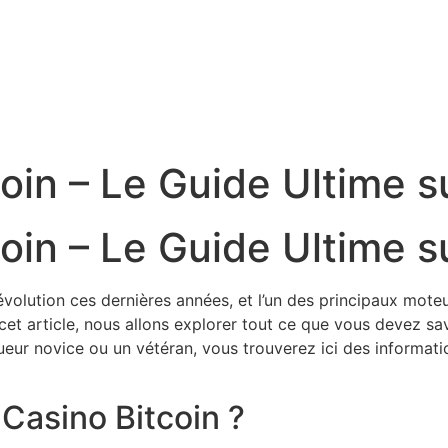
oin – Le Guide Ultime s
oin – Le Guide Ultime s
olution ces dernières années, et l’un des principaux moteu
et article, nous allons explorer tout ce que vous devez sav
ueur novice ou un vétéran, vous trouverez ici des informat
Casino Bitcoin ?