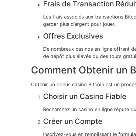
Frais de Transaction Rédui
Les frais associés aux transactions Bit
garder plus d’argent pour jouer.
Offres Exclusives
De nombreux casinos en ligne offrent des
de dépôt plus élevés ou des tours gratu
Comment Obtenir un Bo
Obtenir un bonus casino Bitcoin est un process
Choisir un Casino Fiable
Recherchez un casino en ligne réputé qui 
Créer un Compte
Inscrivez-vous en remplissant le formula