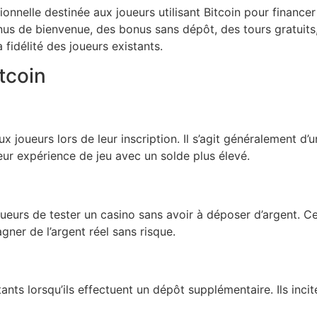
onnelle destinée aux joueurs utilisant Bitcoin pour financ
s de bienvenue, des bonus sans dépôt, des tours gratuits, 
fidélité des joueurs existants.
tcoin
 joueurs lors de leur inscription. Il s’agit généralement d
r expérience de jeu avec un solde plus élevé.
eurs de tester un casino sans avoir à déposer d’argent. Ce
gner de l’argent réel sans risque.
nts lorsqu’ils effectuent un dépôt supplémentaire. Ils incite