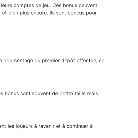
er leurs comptes de jeu. Ces bonus peuvent
et bien plus encore. Ils sont conçus pour
’un pourcentage du premier dépôt effectué, ce
s bonus sont souvent de petite taille mais
nt les joueurs à revenir et à continuer à