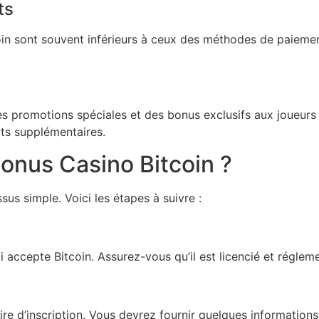
ts
coin sont souvent inférieurs à ceux des méthodes de paiemen
 promotions spéciales et des bonus exclusifs aux joueurs u
its supplémentaires.
nus Casino Bitcoin ?
us simple. Voici les étapes à suivre :
accepte Bitcoin. Assurez-vous qu’il est licencié et réglemen
ire d’inscription. Vous devrez fournir quelques informations