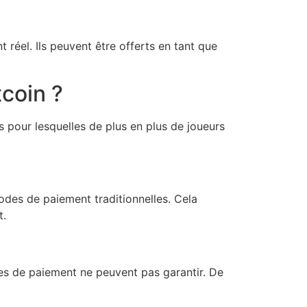
 réel. Ils peuvent être offerts en tant que
tcoin ?
 pour lesquelles de plus en plus de joueurs
odes de paiement traditionnelles. Cela
t.
des de paiement ne peuvent pas garantir. De