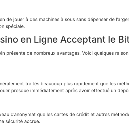
en de jouer à des machines à sous sans dépenser de l’argent
n spéciale.
sino en Ligne Acceptant le Bi
coin présente de nombreux avantages. Voici quelques raisons
généralement traités beaucoup plus rapidement que les méth
ouer presque immédiatement après avoir effectué un dépô
niveau d’anonymat que les cartes de crédit et autres métho
ne sécurité accrue.