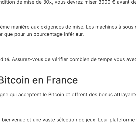
dition de mise de 30x, vous devrez miser 3000 € avant de 
 même manière aux exigences de mise. Les machines à sous
r que pour un pourcentage inférieur.
dité. Assurez-vous de vérifier combien de temps vous avez
Bitcoin en France
gne qui acceptent le Bitcoin et offrent des bonus attrayants
ienvenue et une vaste sélection de jeux. Leur plateforme es