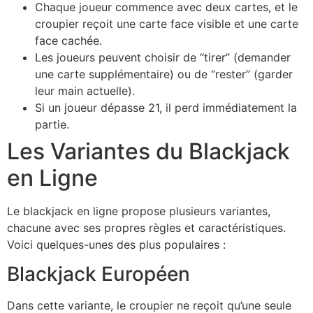
Chaque joueur commence avec deux cartes, et le
croupier reçoit une carte face visible et une carte
face cachée.
Les joueurs peuvent choisir de “tirer” (demander
une carte supplémentaire) ou de “rester” (garder
leur main actuelle).
Si un joueur dépasse 21, il perd immédiatement la
partie.
Les Variantes du Blackjack
en Ligne
Le blackjack en ligne propose plusieurs variantes,
chacune avec ses propres règles et caractéristiques.
Voici quelques-unes des plus populaires :
Blackjack Européen
Dans cette variante, le croupier ne reçoit qu’une seule