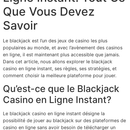
Que Vous Devez
Savoir
Le blackjack est l’un des jeux de casino les plus
populaires au monde, et avec l’avènement des casinos
en ligne, il est maintenant plus accessible que jamais.
Dans cet article, nous allons explorer le blackjack
casino en ligne instant, ses règles, ses stratégies, et
comment choisir la meilleure plateforme pour jouer.
Qu’est-ce que le Blackjack
Casino en Ligne Instant?
Le blackjack casino en ligne instant désigne la
possibilité de jouer au blackjack sur des plateformes de
casino en ligne sans avoir besoin de télécharger un