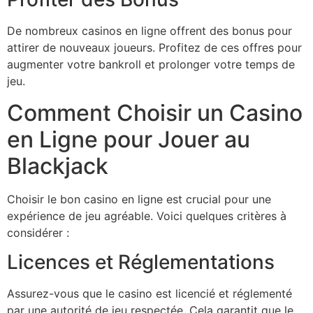
De nombreux casinos en ligne offrent des bonus pour
attirer de nouveaux joueurs. Profitez de ces offres pour
augmenter votre bankroll et prolonger votre temps de
jeu.
Comment Choisir un Casino
en Ligne pour Jouer au
Blackjack
Choisir le bon casino en ligne est crucial pour une
expérience de jeu agréable. Voici quelques critères à
considérer :
Licences et Réglementations
Assurez-vous que le casino est licencié et réglementé
par une autorité de jeu respectée. Cela garantit que le