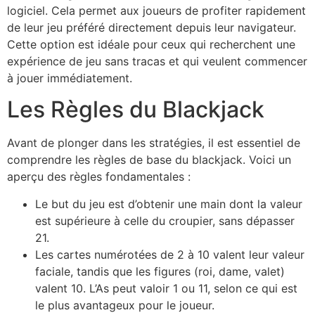
logiciel. Cela permet aux joueurs de profiter rapidement
de leur jeu préféré directement depuis leur navigateur.
Cette option est idéale pour ceux qui recherchent une
expérience de jeu sans tracas et qui veulent commencer
à jouer immédiatement.
Les Règles du Blackjack
Avant de plonger dans les stratégies, il est essentiel de
comprendre les règles de base du blackjack. Voici un
aperçu des règles fondamentales :
Le but du jeu est d’obtenir une main dont la valeur
est supérieure à celle du croupier, sans dépasser
21.
Les cartes numérotées de 2 à 10 valent leur valeur
faciale, tandis que les figures (roi, dame, valet)
valent 10. L’As peut valoir 1 ou 11, selon ce qui est
le plus avantageux pour le joueur.