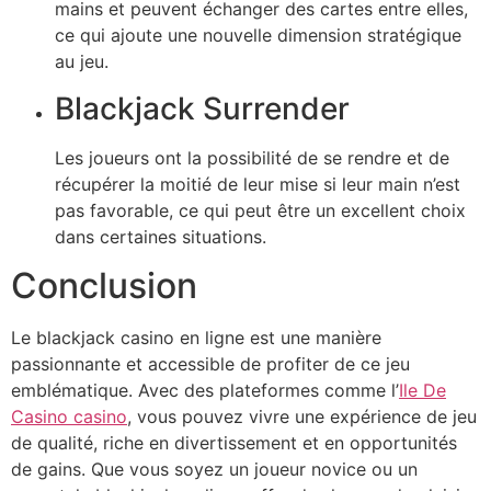
mains et peuvent échanger des cartes entre elles,
ce qui ajoute une nouvelle dimension stratégique
au jeu.
Blackjack Surrender
Les joueurs ont la possibilité de se rendre et de
récupérer la moitié de leur mise si leur main n’est
pas favorable, ce qui peut être un excellent choix
dans certaines situations.
Conclusion
Le blackjack casino en ligne est une manière
passionnante et accessible de profiter de ce jeu
emblématique. Avec des plateformes comme l’
Ile De
Casino casino
, vous pouvez vivre une expérience de jeu
de qualité, riche en divertissement et en opportunités
de gains. Que vous soyez un joueur novice ou un