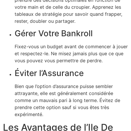
votre main et de celle du croupier. Apprenez les
tableaux de stratégie pour savoir quand frapper,
rester, doubler ou partager.
Gérer Votre Bankroll
Fixez-vous un budget avant de commencer à jouer
et respectez-le. Ne misez jamais plus que ce que
vous pouvez vous permettre de perdre.
Éviter l’Assurance
Bien que l’option d’assurance puisse sembler
attrayante, elle est généralement considérée
comme un mauvais pari à long terme. Évitez de
prendre cette option sauf si vous êtes très
expérimenté.
Les Avantages de l’Ile De