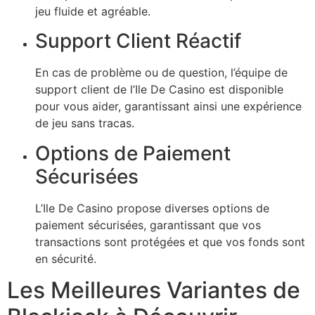
jeu fluide et agréable.
Support Client Réactif
En cas de problème ou de question, l’équipe de
support client de l’Ile De Casino est disponible
pour vous aider, garantissant ainsi une expérience
de jeu sans tracas.
Options de Paiement
Sécurisées
L’Ile De Casino propose diverses options de
paiement sécurisées, garantissant que vos
transactions sont protégées et que vos fonds sont
en sécurité.
Les Meilleures Variantes de