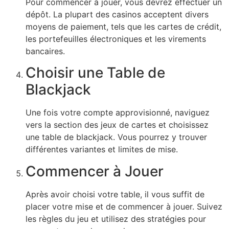
Pour commencer à jouer, vous devrez effectuer un
dépôt. La plupart des casinos acceptent divers
moyens de paiement, tels que les cartes de crédit,
les portefeuilles électroniques et les virements
bancaires.
Choisir une Table de
Blackjack
Une fois votre compte approvisionné, naviguez
vers la section des jeux de cartes et choisissez
une table de blackjack. Vous pourrez y trouver
différentes variantes et limites de mise.
Commencer à Jouer
Après avoir choisi votre table, il vous suffit de
placer votre mise et de commencer à jouer. Suivez
les règles du jeu et utilisez des stratégies pour