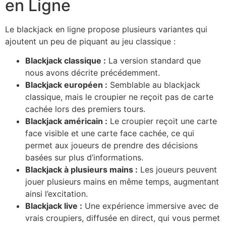
en Ligne
Le blackjack en ligne propose plusieurs variantes qui
ajoutent un peu de piquant au jeu classique :
Blackjack classique :
La version standard que
nous avons décrite précédemment.
Blackjack européen :
Semblable au blackjack
classique, mais le croupier ne reçoit pas de carte
cachée lors des premiers tours.
Blackjack américain :
Le croupier reçoit une carte
face visible et une carte face cachée, ce qui
permet aux joueurs de prendre des décisions
basées sur plus d’informations.
Blackjack à plusieurs mains :
Les joueurs peuvent
jouer plusieurs mains en même temps, augmentant
ainsi l’excitation.
Blackjack live :
Une expérience immersive avec de
vrais croupiers, diffusée en direct, qui vous permet