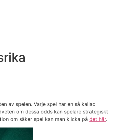
rika
n av spelen. Varje spel har en så kallad
medveten om dessa odds kan spelare strategiskt
rmation om säker spel kan man klicka på
det här
.