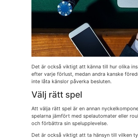
Det är också viktigt att känna till hur olika 
efter varje förlust, medan andra kanske föredr
inte låta känslor påverka besluten.
Välj rätt spel
Att välja rätt spel är en annan nyckelkompone
spelarna jämfört med spelautomater eller rou
och förbättra sin spelupplevelse.
Det är också viktigt att ta hänsyn till vilken