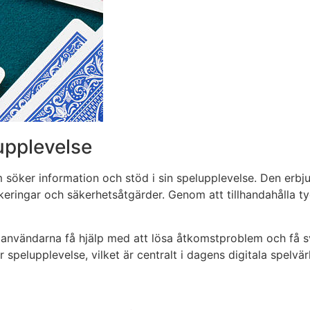
upplevelse
 söker information och stöd i sin spelupplevelse. Den erbj
eringar och säkerhetsåtgärder. Genom att tillhandahålla tyd
vändarna få hjälp med att lösa åtkomstproblem och få svar 
 spelupplevelse, vilket är centralt i dagens digitala spelvär