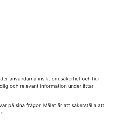
uder användarna insikt om säkerhet och hur
lig och relevant information underlättar
på sina frågor. Målet är att säkerställa att
ld.