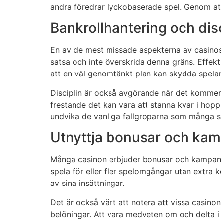
andra föredrar lyckobaserade spel. Genom att
Bankrollhantering och disc
En av de mest missade aspekterna av casinospel
satsa och inte överskrida denna gräns. Effekt
att en väl genomtänkt plan kan skydda spelar
Disciplin är också avgörande när det kommer t
frestande det kan vara att stanna kvar i hopp 
undvika de vanliga fallgroparna som många sp
Utnyttja bonusar och kam
Många casinon erbjuder bonusar och kampanjer 
spela för eller fler spelomgångar utan extra
av sina insättningar.
Det är också värt att notera att vissa casino
belöningar. Att vara medveten om och delta i 