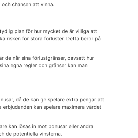
 och chansen att vinna.
ydlig plan för hur mycket de är villiga att
a risken för stora förluster. Detta beror på
 de når sina förlustgränser, oavsett hur
l sina egna regler och gränser kan man
onusar, då de kan ge spelare extra pengar att
ssa erbjudanden kan spelare maximera värdet
are kan lösas in mot bonusar eller andra
h de potentiella vinsterna.