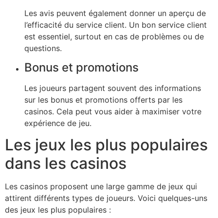
Les avis peuvent également donner un aperçu de
l’efficacité du service client. Un bon service client
est essentiel, surtout en cas de problèmes ou de
questions.
Bonus et promotions
Les joueurs partagent souvent des informations
sur les bonus et promotions offerts par les
casinos. Cela peut vous aider à maximiser votre
expérience de jeu.
Les jeux les plus populaires
dans les casinos
Les casinos proposent une large gamme de jeux qui
attirent différents types de joueurs. Voici quelques-uns
des jeux les plus populaires :