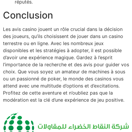
réputés.
Conclusion
Les avis casino jouent un rôle crucial dans la décision
des joueurs, qu’ils choisissent de jouer dans un casino
terrestre ou en ligne. Avec les nombreux jeux
disponibles et les stratégies à adopter, il est possible
d’avoir une expérience magique. Gardez à l’esprit
l’importance de la recherche et des avis pour guider vos
choix. Que vous soyez un amateur de machines à sous
ou un passionné de poker, le monde des casinos vous
attend avec une multitude d’options et d’excitations.
Profitez de cette aventure et n’oubliez pas que la
modération est la clé d’une expérience de jeu positive.