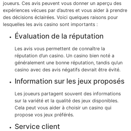
joueurs. Ces avis peuvent vous donner un aperçu des
expériences vécues par d’autres et vous aider à prendre
des décisions éclairées. Voici quelques raisons pour
lesquelles les avis casino sont importants :
Évaluation de la réputation
Les avis vous permettent de connaître la
réputation d’un casino. Un casino bien noté a
généralement une bonne réputation, tandis qu’un
casino avec des avis négatifs devrait être évité.
Information sur les jeux proposés
Les joueurs partagent souvent des informations
sur la variété et la qualité des jeux disponibles.
Cela peut vous aider à choisir un casino qui
propose vos jeux préférés.
Service client