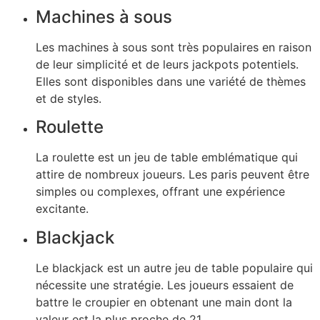
Machines à sous
Les machines à sous sont très populaires en raison
de leur simplicité et de leurs jackpots potentiels.
Elles sont disponibles dans une variété de thèmes
et de styles.
Roulette
La roulette est un jeu de table emblématique qui
attire de nombreux joueurs. Les paris peuvent être
simples ou complexes, offrant une expérience
excitante.
Blackjack
Le blackjack est un autre jeu de table populaire qui
nécessite une stratégie. Les joueurs essaient de
battre le croupier en obtenant une main dont la
valeur est la plus proche de 21.