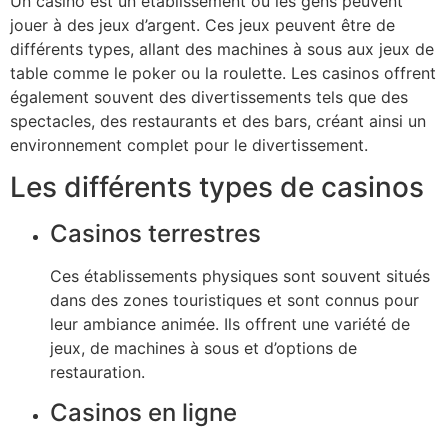
Un casino est un établissement où les gens peuvent
jouer à des jeux d’argent. Ces jeux peuvent être de
différents types, allant des machines à sous aux jeux de
table comme le poker ou la roulette. Les casinos offrent
également souvent des divertissements tels que des
spectacles, des restaurants et des bars, créant ainsi un
environnement complet pour le divertissement.
Les différents types de casinos
Casinos terrestres
Ces établissements physiques sont souvent situés
dans des zones touristiques et sont connus pour
leur ambiance animée. Ils offrent une variété de
jeux, de machines à sous et d’options de
restauration.
Casinos en ligne