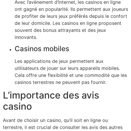
Avec l’avènement d’Internet, les casinos en ligne
ont gagné en popularité. Ils permettent aux joueurs
de profiter de leurs jeux préférés depuis le confort
de leur domicile. Les casinos en ligne proposent
souvent des bonus attrayants et des jeux
innovants.
Casinos mobiles
Les applications de jeux permettent aux
utilisateurs de jouer sur leurs appareils mobiles.
Cela offre une flexibilité et une commodité que les
casinos terrestres ne peuvent pas fournir.
L’importance des avis
casino
Avant de choisir un casino, qu’il soit en ligne ou
terrestre, il est crucial de consulter les avis des autres