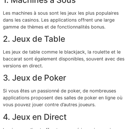
Les machines à sous sont les jeux les plus populaires
dans les casinos. Les applications offrent une large
gamme de thèmes et de fonctionnalités bonus.
2. Jeux de Table
Les jeux de table comme le blackjack, la roulette et le
baccarat sont également disponibles, souvent avec des
versions en direct.
3. Jeux de Poker
Si vous êtes un passionné de poker, de nombreuses
applications proposent des salles de poker en ligne où
vous pouvez jouer contre d’autres joueurs.
4. Jeux en Direct