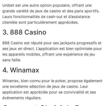
Unibet est une autre option populaire, offrant une
grande variété de jeux de casino et des paris sportifs.
Leurs fonctionnalités de cash-out et d’assistance
clientèle sont particulièrement appréciées.
3. 888 Casino
888 Casino est réputé pour ses jackpots progressifs et
ses jeux en direct. L’application est bien optimisée pour
les appareils mobiles, offrant une expérience de jeu
sans faille.
4. Winamax
Winamax, bien connu pour le poker, propose également
une excellente sélection de jeux de casino. Leur
application est appréciée pour sa convivialité et ses
événements réguliers.