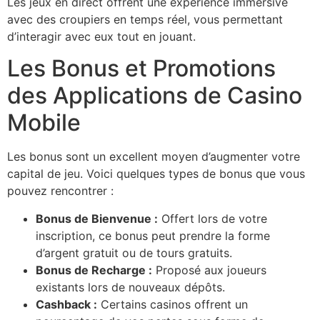
Les jeux en direct offrent une expérience immersive
avec des croupiers en temps réel, vous permettant
d’interagir avec eux tout en jouant.
Les Bonus et Promotions
des Applications de Casino
Mobile
Les bonus sont un excellent moyen d’augmenter votre
capital de jeu. Voici quelques types de bonus que vous
pouvez rencontrer :
Bonus de Bienvenue :
Offert lors de votre
inscription, ce bonus peut prendre la forme
d’argent gratuit ou de tours gratuits.
Bonus de Recharge :
Proposé aux joueurs
existants lors de nouveaux dépôts.
Cashback :
Certains casinos offrent un