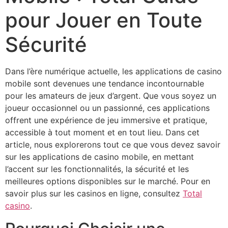
pour Jouer en Toute
Sécurité
Dans l’ère numérique actuelle, les applications de casino
mobile sont devenues une tendance incontournable
pour les amateurs de jeux d’argent. Que vous soyez un
joueur occasionnel ou un passionné, ces applications
offrent une expérience de jeu immersive et pratique,
accessible à tout moment et en tout lieu. Dans cet
article, nous explorerons tout ce que vous devez savoir
sur les applications de casino mobile, en mettant
l’accent sur les fonctionnalités, la sécurité et les
meilleures options disponibles sur le marché. Pour en
savoir plus sur les casinos en ligne, consultez
Total
casino
.