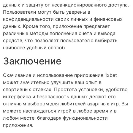
данных и защиту от несанкционированного доступа.
Пользователи могут быть уверены в
конфиденциальности своих личных и финансовых
данных. Кроме того, приложение предлагает
различные методы пополнения счета и вывода
средств, что позволяет пользователю выбирать
наиболее удобный способ.
Заключение
Скачивание и использование приложения 1xbet
может значительно улучшить ваш опыт в
спортивных ставках. Простота установки, удобство
интерфейса и безопасность данных делают его
отличным выбором для любителей азартных игр. Вы
можете наслаждаться игрой в любое время и в
любом месте, благодаря функциональности
приложения.