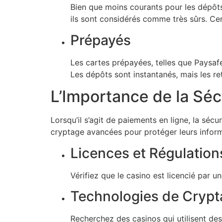
Bien que moins courants pour les dépôts, 
ils sont considérés comme très sûrs. Ce
Prépayés
Les cartes prépayées, telles que Paysaf
Les dépôts sont instantanés, mais les re
L’Importance de la Sé
Lorsqu’il s’agit de paiements en ligne, la sécu
cryptage avancées pour protéger leurs inform
Licences et Régulation
Vérifiez que le casino est licencié par u
Technologies de Cryp
Recherchez des casinos qui utilisent de