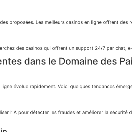
hodes proposées. Les meilleurs casinos en ligne offrent des r
herchez des casinos qui offrent un support 24/7 par chat, e
ntes dans le Domaine des Pa
 ligne évolue rapidement. Voici quelques tendances émergent
r l’IA pour détecter les fraudes et améliorer la sécurité de
in