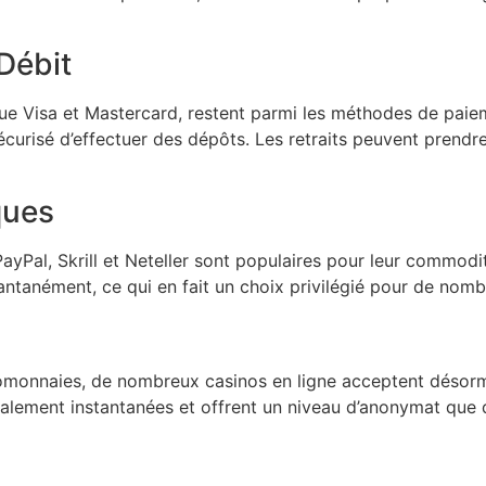
Débit
 que Visa et Mastercard, restent parmi les méthodes de paiem
sécurisé d’effectuer des dépôts. Les retraits peuvent prendr
ques
yPal, Skrill et Neteller sont populaires pour leur commodité
tantanément, ce qui en fait un choix privilégié pour de nomb
omonnaies, de nombreux casinos en ligne acceptent désorma
alement instantanées et offrent un niveau d’anonymat que 