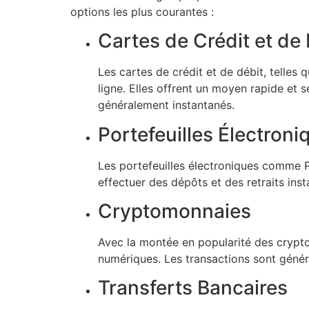
options les plus courantes :
Cartes de Crédit et de 
Les cartes de crédit et de débit, telles
ligne. Elles offrent un moyen rapide et 
généralement instantanés.
Portefeuilles Électroni
Les portefeuilles électroniques comme Pa
effectuer des dépôts et des retraits ins
Cryptomonnaies
Avec la montée en popularité des crypt
numériques. Les transactions sont génér
Transferts Bancaires