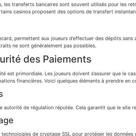
les transferts bancaires sont souvent utilisés pour les retr
rtains casinos proposent des options de transfert instantan
ecard, permettent aux joueurs d’effectuer des dépôts sans a
traits ne sont généralement pas possibles.
curité des Paiements
rité est primordiale. Les joueurs doivent s’assurer que le ca
ations financières. Voici quelques éléments à prendre en c
s
ne autorité de régulation réputée. Cela garantit que le site 
tage
s technologies de cryptage SSL pour protéger les données de