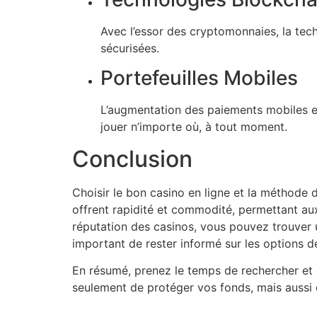
Avec l’essor des cryptomonnaies, la tech
sécurisées.
Portefeuilles Mobiles
L’augmentation des paiements mobiles et
jouer n’importe où, à tout moment.
Conclusion
Choisir le bon casino en ligne et la méthode 
offrent rapidité et commodité, permettant aux 
réputation des casinos, vous pouvez trouver
important de rester informé sur les options 
En résumé, prenez le temps de rechercher et 
seulement de protéger vos fonds, mais aussi d