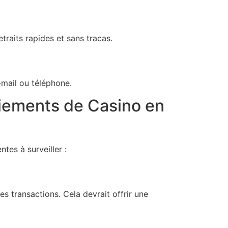
etraits rapides et sans tracas.
-mail ou téléphone.
iements de Casino en
es à surveiller :
s transactions. Cela devrait offrir une