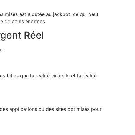
s mises est ajoutée au jackpot, ce qui peut
che de gains énormes.
rgent Réel
 :
elles que la réalité virtuelle et la réalité
des applications ou des sites optimisés pour