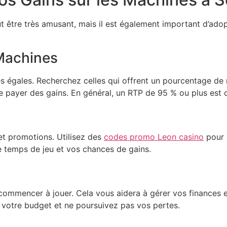
t être très amusant, mais il est également important d’adop
 Machines
 égales. Recherchez celles qui offrent un pourcentage de r
 de payer des gains. En général, un RTP de 95 % ou plus es
et promotions. Utilisez des
codes promo Leon casino
pour o
 temps de jeu et vos chances de gains.
e commencer à jouer. Cela vous aidera à gérer vos finances 
votre budget et ne poursuivez pas vos pertes.