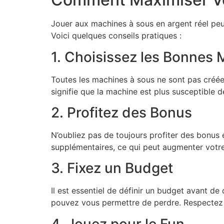
Jouer aux machines à sous en argent réel peu
Voici quelques conseils pratiques :
1. Choisissez les Bonnes
Toutes les machines à sous ne sont pas créées
signifie que la machine est plus susceptible
2. Profitez des Bonus
N’oubliez pas de toujours profiter des bonus 
supplémentaires, ce qui peut augmenter votre
3. Fixez un Budget
Il est essentiel de définir un budget avant d
pouvez vous permettre de perdre. Respectez 
4. Jouez pour le Fun