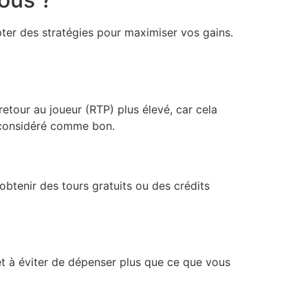
ter des stratégies pour maximiser vos gains.
etour au joueur (RTP) plus élevé, car cela
t considéré comme bon.
btenir des tours gratuits ou des crédits
et à éviter de dépenser plus que ce que vous