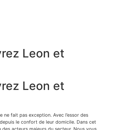
rez Leon et
rez Leon et
e ne fait pas exception. Avec l’essor des
 depuis le confort de leur domicile. Dans cet
 un des acteurs majeurs du secteur. Nous vous