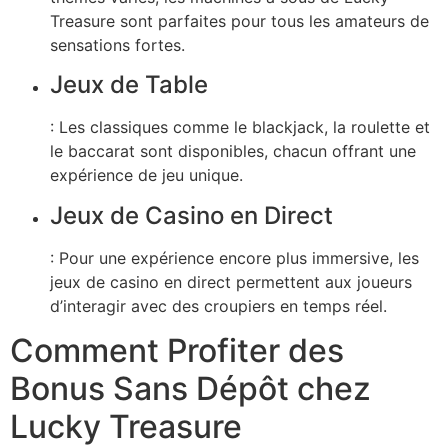
Treasure sont parfaites pour tous les amateurs de
sensations fortes.
Jeux de Table
: Les classiques comme le blackjack, la roulette et
le baccarat sont disponibles, chacun offrant une
expérience de jeu unique.
Jeux de Casino en Direct
: Pour une expérience encore plus immersive, les
jeux de casino en direct permettent aux joueurs
d’interagir avec des croupiers en temps réel.
Comment Profiter des
Bonus Sans Dépôt chez
Lucky Treasure