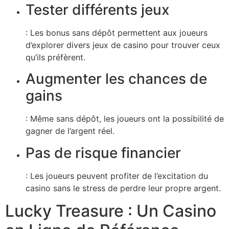
Tester différents jeux
: Les bonus sans dépôt permettent aux joueurs
d’explorer divers jeux de casino pour trouver ceux
qu’ils préfèrent.
Augmenter les chances de
gains
: Même sans dépôt, les joueurs ont la possibilité de
gagner de l’argent réel.
Pas de risque financier
: Les joueurs peuvent profiter de l’excitation du
casino sans le stress de perdre leur propre argent.
Lucky Treasure : Un Casino