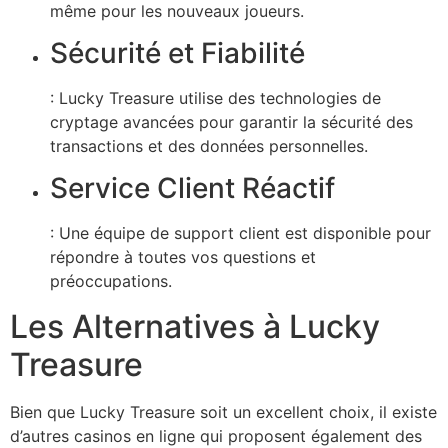
même pour les nouveaux joueurs.
Sécurité et Fiabilité
: Lucky Treasure utilise des technologies de
cryptage avancées pour garantir la sécurité des
transactions et des données personnelles.
Service Client Réactif
: Une équipe de support client est disponible pour
répondre à toutes vos questions et
préoccupations.
Les Alternatives à Lucky
Treasure
Bien que Lucky Treasure soit un excellent choix, il existe
d’autres casinos en ligne qui proposent également des