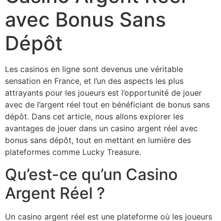
avec Bonus Sans
Dépôt
Les casinos en ligne sont devenus une véritable
sensation en France, et l’un des aspects les plus
attrayants pour les joueurs est l’opportunité de jouer
avec de l’argent réel tout en bénéficiant de bonus sans
dépôt. Dans cet article, nous allons explorer les
avantages de jouer dans un casino argent réel avec
bonus sans dépôt, tout en mettant en lumière des
plateformes comme Lucky Treasure.
Qu’est-ce qu’un Casino
Argent Réel ?
Un casino argent réel est une plateforme où les joueurs