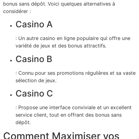
bonus sans dépôt. Voici quelques alternatives à
considérer :
Casino A
: Un autre casino en ligne populaire qui offre une
variété de jeux et des bonus attractifs.
Casino B
: Connu pour ses promotions régulières et sa vaste
sélection de jeux.
Casino C
: Propose une interface conviviale et un excellent
service client, tout en offrant des bonus sans
dépôt.
Comment Maximiser vos