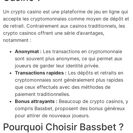
Un crypto casino est une plateforme de jeu en ligne qui
accepte les cryptomonnaies comme moyen de dépôt et
de retrait. Contrairement aux casinos traditionnels, les
crypto casinos offrent une série d’avantages,
notamment :
Anonymat :
Les transactions en cryptomonnaie
sont souvent plus anonymes, ce qui permet aux
joueurs de garder leur identité privée.
Transactions rapides :
Les dépôts et retraits en
cryptomonnaies sont généralement plus rapides
que ceux effectués avec des méthodes de
paiement traditionnelles.
Bonus attrayants :
Beaucoup de crypto casinos, y
compris Bassbet, proposent des bonus généreux
pour attirer de nouveaux joueurs.
Pourquoi Choisir Bassbet ?