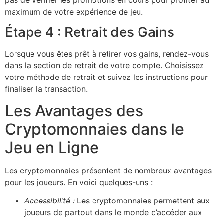
maximum de votre expérience de jeu.
Étape 4 : Retrait des Gains
Lorsque vous êtes prêt à retirer vos gains, rendez-vous
dans la section de retrait de votre compte. Choisissez
votre méthode de retrait et suivez les instructions pour
finaliser la transaction.
Les Avantages des
Cryptomonnaies dans le
Jeu en Ligne
Les cryptomonnaies présentent de nombreux avantages
pour les joueurs. En voici quelques-uns :
Accessibilité :
Les cryptomonnaies permettent aux
joueurs de partout dans le monde d’accéder aux