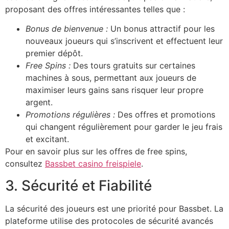
proposant des offres intéressantes telles que :
Bonus de bienvenue :
Un bonus attractif pour les
nouveaux joueurs qui s’inscrivent et effectuent leur
premier dépôt.
Free Spins :
Des tours gratuits sur certaines
machines à sous, permettant aux joueurs de
maximiser leurs gains sans risquer leur propre
argent.
Promotions régulières :
Des offres et promotions
qui changent régulièrement pour garder le jeu frais
et excitant.
Pour en savoir plus sur les offres de free spins,
consultez
Bassbet casino freispiele
.
3. Sécurité et Fiabilité
La sécurité des joueurs est une priorité pour Bassbet. La
plateforme utilise des protocoles de sécurité avancés