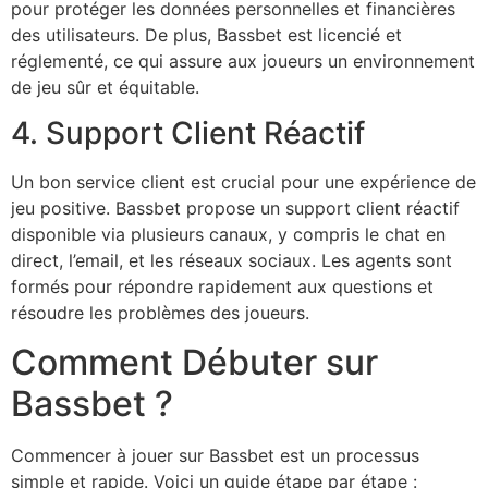
pour protéger les données personnelles et financières
des utilisateurs. De plus, Bassbet est licencié et
réglementé, ce qui assure aux joueurs un environnement
de jeu sûr et équitable.
4. Support Client Réactif
Un bon service client est crucial pour une expérience de
jeu positive. Bassbet propose un support client réactif
disponible via plusieurs canaux, y compris le chat en
direct, l’email, et les réseaux sociaux. Les agents sont
formés pour répondre rapidement aux questions et
résoudre les problèmes des joueurs.
Comment Débuter sur
Bassbet ?
Commencer à jouer sur Bassbet est un processus
simple et rapide. Voici un guide étape par étape :