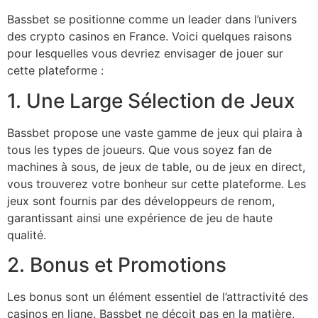
Bassbet se positionne comme un leader dans l’univers
des crypto casinos en France. Voici quelques raisons
pour lesquelles vous devriez envisager de jouer sur
cette plateforme :
1. Une Large Sélection de Jeux
Bassbet propose une vaste gamme de jeux qui plaira à
tous les types de joueurs. Que vous soyez fan de
machines à sous, de jeux de table, ou de jeux en direct,
vous trouverez votre bonheur sur cette plateforme. Les
jeux sont fournis par des développeurs de renom,
garantissant ainsi une expérience de jeu de haute
qualité.
2. Bonus et Promotions
Les bonus sont un élément essentiel de l’attractivité des
casinos en ligne. Bassbet ne déçoit pas en la matière,